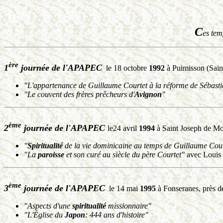
C
es tem
ère
1
journée de l'APAPEC
le 18 octobre
1992
à Puimisson (Sain
"L'appartenance de Guillaume Courtet à la réforme de Sébast
"Le couvent des frères prêcheurs d'
Avignon
"
ème
2
journée de l'APAPEC
le24 avril
1994
à Saint Joseph de Mo
"
Spiritualité
de la vie dominicaine au temps de Guillaume Cou
"La
paroisse
et son curé au siècle du père Courtet"
avec Louis
ème
3
journée de l'APAPEC
le 14 mai
1995
à Fonseranes, près d
"Aspects d'une
spiritualité
missionnaire"
"L'Église du
Japon
: 444 ans d'histoire"