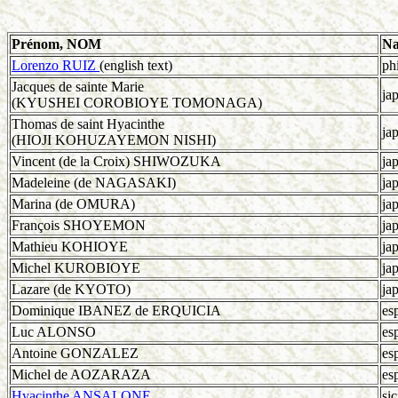
Prénom, NOM
Na
Lorenzo RUIZ
(english text)
ph
Jacques de sainte Marie
ja
(KYUSHEI COROBIOYE TOMONAGA)
Thomas de saint Hyacinthe
ja
(HIOJI KOHUZAYEMON NISHI)
Vincent (de la Croix) SHIWOZUKA
ja
Madeleine (de NAGASAKI)
ja
Marina (de OMURA)
ja
François SHOYEMON
ja
Mathieu KOHIOYE
ja
Michel KUROBIOYE
ja
Lazare (de KYOTO)
ja
Dominique IBANEZ de ERQUICIA
es
Luc ALONSO
es
Antoine GONZALEZ
es
Michel de AOZARAZA
es
Hyacinthe ANSALONE
sic